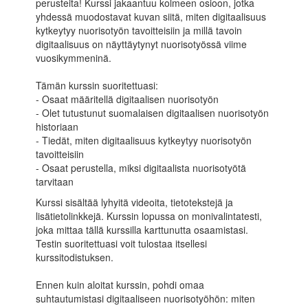
perusteita! Kurssi jakaantuu kolmeen osioon, jotka
yhdessä muodostavat kuvan siitä, miten digitaalisuus
kytkeytyy nuorisotyön tavoitteisiin ja millä tavoin
digitaalisuus on näyttäytynyt nuorisotyössä viime
vuosikymmeninä.
Tämän kurssin suoritettuasi:
- Osaat määritellä digitaalisen nuorisotyön
- Olet tutustunut suomalaisen digitaalisen nuorisotyön
historiaan
- Tiedät, miten digitaalisuus kytkeytyy nuorisotyön
tavoitteisiin
- Osaat perustella, miksi digitaalista nuorisotyötä
tarvitaan
Kurssi sisältää lyhyitä videoita, tietotekstejä ja
lisätietolinkkejä. Kurssin lopussa on monivalintatesti,
joka mittaa tällä kurssilla karttunutta osaamistasi.
Testin suoritettuasi voit tulostaa itsellesi
kurssitodistuksen.
Ennen kuin aloitat kurssin, pohdi omaa
suhtautumistasi digitaaliseen nuorisotyöhön: miten