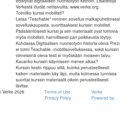
edistyvät digitaalisen nuorisotyön keinoin. Lisätietoja
Verkestä löydät nettisivuilta, www.verke.org.
Toimiiko kurssi mobiilisti?
Lataa "Teachable" niminen sovellus matkapuhelimsesi
sovelluskaupasta. suorittaaksesi kurssin mobiilisti.
Pääsääntöisesti kurssi ja sen materiaalit ovat toimivia
myös mobiilisti, harmillisesti pari poikkeusta löytyy.
Kohdassa Digitaalisen nuorisotyön historia oleva Prezi
ei toimi Teachable -mobiilisovelluksessa, sekä kurssin
viimeisenä oleva testi ei myöskään moiseen taivu.
Kauanko kurssin käymiseen menee aikaa?
Kurssin kesto riippuu siitä, kuinka perusteellisesti
kaiken materiaalin käy läpi, mutta kolmessa tunnissa
suoritat kurssin materiaalit oikein perusteellisesti
lävitse.
© Verke 2026
Terms of Use
Verke
Privacy Policy
Powered by