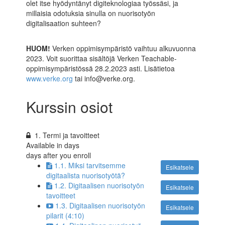
olet itse hyödyntänyt digiteknologiaa työssäsi, ja
millaisia odotuksia sinulla on nuorisotyön
digitalisaation suhteen?
HUOM!
Verken oppimisympäristö vaihtuu alkuvuonna
2023. Voit suorittaa sisältöjä Verken Teachable-
oppimisympäristössä 28.2.2023 asti. Lisätietoa
www.verke.org
tai info@verke.org.
Kurssin osiot
1. Termi ja tavoitteet
Available in
days
days after you enroll
1.1. Miksi tarvitsemme
Esikatsele
digitaalista nuorisotyötä?
1.2. Digitaalisen nuorisotyön
Esikatsele
tavoitteet
1.3. Digitaalisen nuorisotyön
Esikatsele
pilarit (4:10)