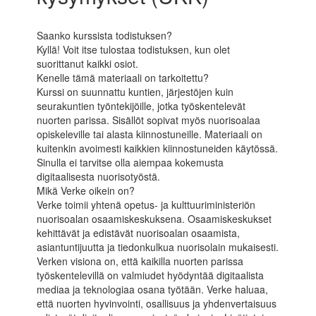
Saanko kurssista todistuksen?
Kyllä! Voit itse tulostaa todistuksen, kun olet
suorittanut kaikki osiot.
Kenelle tämä materiaali on tarkoitettu?
Kurssi on suunnattu kuntien, järjestöjen kuin
seurakuntien työntekijöille, jotka työskentelevät
nuorten parissa. Sisällöt sopivat myös nuorisoalaa
opiskeleville tai alasta kiinnostuneille. Materiaali on
kuitenkin avoimesti kaikkien kiinnostuneiden käytössä.
Sinulla ei tarvitse olla aiempaa kokemusta
digitaalisesta nuorisotyöstä.
Mikä Verke oikein on?
Verke toimii yhtenä opetus- ja kulttuuriministeriön
nuorisoalan osaamiskeskuksena. Osaamiskeskukset
kehittävät ja edistävät nuorisoalan osaamista,
asiantuntijuutta ja tiedonkulkua nuorisolain mukaisesti.
Verken visiona on, että kaikilla nuorten parissa
työskentelevillä on valmiudet hyödyntää digitaalista
mediaa ja teknologiaa osana työtään. Verke haluaa,
että nuorten hyvinvointi, osallisuus ja yhdenvertaisuus