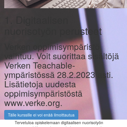
1. Digitaalisen
nuorisotyön perusteet
Verken oppimisympäristö
vaihtuu. Voit suorittaa sisältöjä
Verken Teachable-
ympäristössä 28.2.2023 asti.
Lisätietoja uudesta
oppimisympäristöstä
www.verke.org.
Tälle kurssille ei voi enää ilmoittautua
Tervetuloa opiskelemaan digitaalisen nuorisotyön