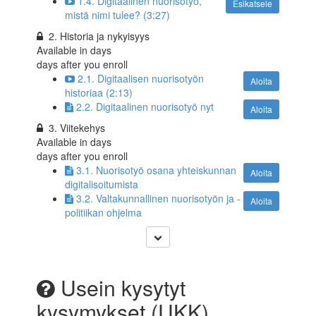
1.4. Digitaalinen nuorisotyö,
Esikatsele
mistä nimi tulee? (3:27)
2. Historia ja nykyisyys
Available in
days
days after you enroll
2.1. Digitaalisen nuorisotyön
Aloita
historiaa (2:13)
2.2. Digitaalinen nuorisotyö nyt
Aloita
3. Viitekehys
Available in
days
days after you enroll
3.1. Nuorisotyö osana yhteiskunnan
Aloita
digitalisoitumista
3.2. Valtakunnallinen nuorisotyön ja -
Aloita
politiikan ohjelma
Usein kysytyt
kysymykset (UKK)